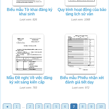
Biểu mẫu Tờ khai đăng ký
Quy trình hoạt động của bảo
khai sinh
tàng lịch sử văn
Lượt xem: 826
Lượt xem: 1068
Mẫu Đề nghị Về việc đăng
Biểu mẫu Phiếu nhận xét
ký xét sáng kiến cấp
đánh giá tiết dạy
Lượt xem: 783
Lượt xem: 972
◄
1
...
2
3
4
5
6
7
8
9
10