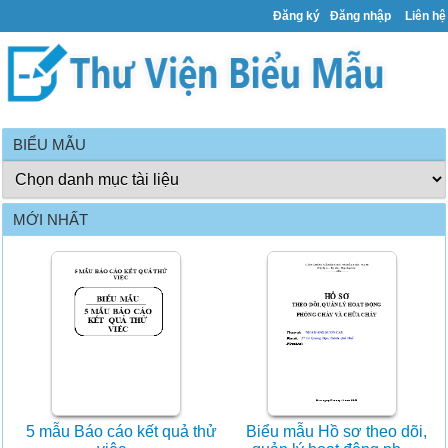
Đăng ký
Đăng nhập
Liên hệ
BIỂU MẪU
MỚI NHẤT
5 mẫu Báo cáo kết quả thử
Biểu mẫu Hồ sơ theo dõi,