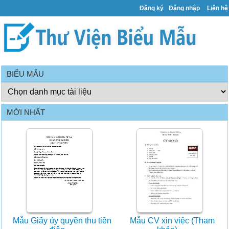
Đăng ký
Đăng nhập
Liên hệ
BIỂU MẪU
MỚI NHẤT
Mẫu Giấy ủy quyền thu tiền
Mẫu CV xin việc (Tham