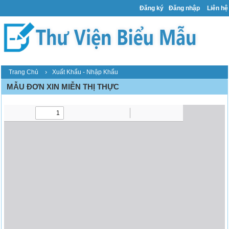
Đăng ký
Đăng nhập
Liên hệ
›
Trang Chủ
Xuất Khẩu - Nhập Khẩu
MẪU ĐƠN XIN MIỄN THỊ THỰC