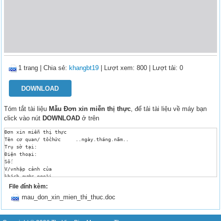
1 trang
|
Chia sẻ:
khangbt19
| Lượt xem: 800
| Lượt tải: 0
DOWNLOAD
Tóm tắt tài liệu
Mẫu Đơn xin miễn thị thực
, để tải tài liệu về máy bạn
click vào nút
DOWNLOAD
ở trên
Đơn xin miễn thị thực

Tên cơ quan/ tổchức	..ngày.tháng.năm..

Trụ sở tại:

Điện thoại:

Số:

V/vnhập cảnh của

khách nước ngoài

Kínhgửi:CỤC QUẢN LÝ XUẤT NHẬP CẢNH (BỘ CÔNG AN)

File đính kèm:
(Cơ quan, tổ chức) đề nghị Cục Quảnlý xuất nhập cảnh xem xét việc nhập cả
mau_don_xin_mien_thi_thuc.doc
Số TT

Họ và tên

 (chữ in hoa)

Giới tính
