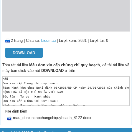
2 trang
|
Chia sẻ:
bieumau
| Lượt xem: 2681
| Lượt tải: 0
DOWNLOAD
Tóm tắt tài liệu
Mẫu đơn xin cấp chứng chỉ quy hoạch
, để tải tài liệu về
máy bạn click vào nút
DOWNLOAD
ở trên
Mẫu

Đơn xin cấp Chứng chỉ quy hoạch

(Ban hành kèm theo Nghị định 08/2005/NĐ-CP ngày 24/01/2005 của Chính phủ 
CỘNG HOÀ XÃ HỘI CHỦ NGHĨA VIỆT NAM 

Độc lập - Tự do - Hạnh phúc

ĐƠN XIN CẤP CHỨNG CHỈ QUY HOẠCH 

Kính gửi: Ban quản lý Khu công nghệ cao Hoà Lạc

1- Tên đơn vị:............................... ...........................
File đính kèm:
Địa chỉ:............................... .................................
mau_donxincapchungchiquyhoach_8122.docx
Quận (huyện):.........tỉnh (thành phố)............... Nước...... ........
Điện thoại:........................... FAX..................... .........
Xin thoả thuận địa điểm và cấp chứng chỉ quy hoạch để lập dự án đầu tư xâ
Tại địa điểm:............................................................