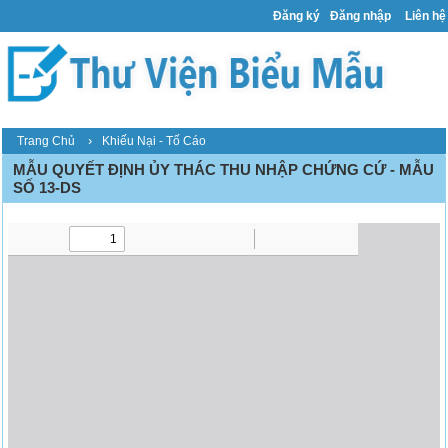
Đăng ký
Đăng nhập
Liên hệ
›
Trang Chủ
Khiếu Nại - Tố Cáo
MẪU QUYẾT ĐỊNH ỦY THÁC THU NHẬP CHỨNG CỨ - MẪU
SỐ 13-DS