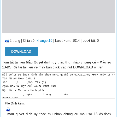
2 trang
|
Chia sẻ:
khangbt19
| Lượt xem: 1014
| Lượt tải: 0
DOWNLOAD
Tóm tắt tài liệu
Mẫu Quyết định ủy thác thu nhập chứng cứ - Mẫu số
13-DS
, để tải tài liệu về máy bạn click vào nút
DOWNLOAD
ở trên
Mẫu số 13-DS (Ban hành kèm theo Nghị quyết số 01/2017/NQ-HĐTP ngày 13 thá
TÒA ÁN ÁN NHÂN DÂN.(1)

Số:....../....../QĐ-UTTA (2)

CỘNG HÒA XÃ HỘI CHỦ NGHĨA VIỆT NAM

Độc lập - Tự do - Hạnh phúc

 ............, ngày...... tháng ...... năm ...... 

QUYẾT ĐỊNH 

UỶ THÁC THU THẬP CHỨNG CỨ

File đính kèm:
TÒA ÁN NHÂN DÂN..........................................................
Căn cứ vào Điều 97 và Điều 105 của Bộ luật tố tụng dân sự;

mau_quyet_dinh_uy_thac_thu_nhap_chung_cu_mau_so_13_ds.docx
Căn cứ hồ sơ vụ án dân sự thụ lý số .// TLST-ngày.tháng.năm
