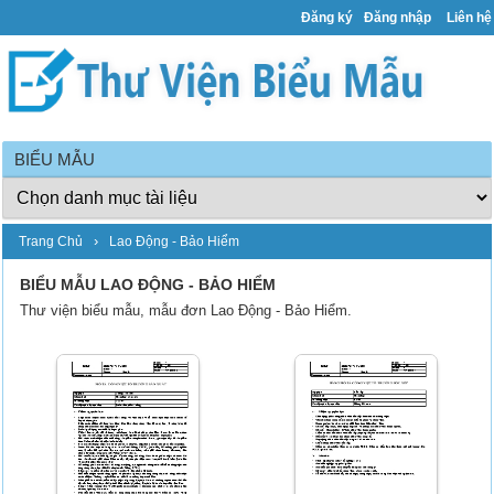
Đăng ký
Đăng nhập
Liên hệ
BIỂU MẪU
›
Trang Chủ
Lao Động - Bảo Hiểm
BIỂU MẪU LAO ĐỘNG - BẢO HIỂM
Thư viện biểu mẫu, mẫu đơn Lao Động - Bảo Hiểm.