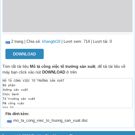
2 trang
|
Chia sẻ:
khangbt19
| Lượt xem: 714
| Lượt tải: 0
DOWNLOAD
Tóm tắt tài liệu
Mô tả công việc tổ trưởng sản xuất
, để tải tài liệu về
máy bạn click vào nút
DOWNLOAD
ở trên
MÔ TẢ CÔNG VIỆC TỔ TRƯỞNG SẢN XUẤT

Bộ phận

Xưởng sản xuất

Chức danh

Tổ trưởng sản xuất

Mã công việc

XSX-TT

Cán bộ quản lý trực tiếp

File đính kèm:
Quản đốc phân xưởng

mo_ta_cong_viec_to_truong_san_xuat.doc
Nhiệm vụ, quyền hạn:

Chịu trách nhiệm trước Quản đốc xưởng về việc nhận và tổ chức thực hiện h
Chịu trách nhiệm sử dụng lao động đảm bảo: đúng công việc, đủ năng lực ,v
Quản lý sử dụng các thiết bị được giao.
