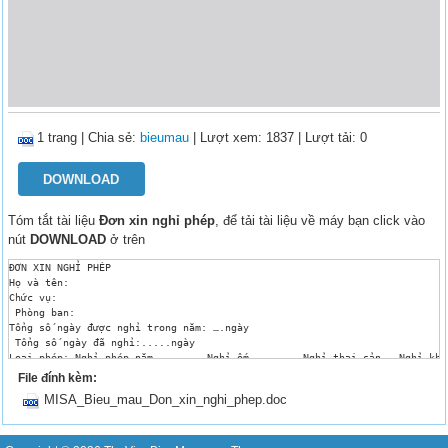
1 trang
|
Chia sẻ:
bieumau
| Lượt xem: 1837
| Lượt tải: 0
DOWNLOAD
Tóm tắt tài liệu
Đơn xin nghỉ phép
, để tải tài liệu về máy bạn click vào
nút
DOWNLOAD
ở trên
ĐƠN XIN NGHỈ PHÉP

Họ và tên: 	 

Chức vụ: 

 Phòng ban: 

Tổng số ngày được nghỉ trong năm: ….ngày 

 Tổng số ngày đã nghỉ:.....ngày 

Loại phép: Nghỉ phép năm 	 Nghỉ ốm	 Nghỉ thai sản	 Nghỉ khác :......

Xin phép nghỉ từ....h....ngày…../......../...... đến … h...ngày...../....
File đính kèm:
Tổng số ngày nghỉ: ….. ngày

MISA_Bieu_mau_Don_xin_nghi_phep.doc
Lý do xin nghỉ: 

Người tạm thời thay thế giải quyết công việc trong thời gian nghỉ: 

Họ tên: 

Chức danh: 
