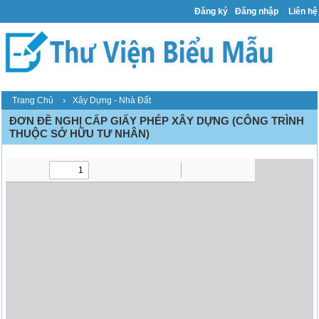
Đăng ký
Đăng nhập
Liên hệ
›
Trang Chủ
Xây Dựng - Nhà Đất
ĐƠN ĐỀ NGHỊ CẤP GIẤY PHÉP XÂY DỰNG (CÔNG TRÌNH
THUỘC SỞ HỮU TƯ NHÂN)