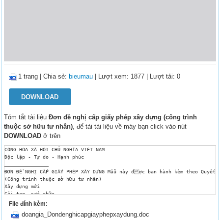
1 trang
|
Chia sẻ:
bieumau
| Lượt xem: 1877
| Lượt tải: 0
DOWNLOAD
Tóm tắt tài liệu
Đơn đề nghị cấp giấy phép xây dựng (công trình
thuộc sở hữu tư nhân)
, để tải tài liệu về máy bạn click vào nút
DOWNLOAD
ở trên
CỘNG HÒA XÃ HỘI CHỦ NGHĨA VIỆT NAM

Độc lập - Tự do - Hạnh phúc

_______________

ĐƠN ĐỀ NGHỊ CẤP GIẤY PHÉP XÂY DỰNG Mẫu này đợc ban hành kèm theo Quyết đ
(Công trình thuộc sở hữu tư nhân)

Xây dựng mới

Cải tạo, sửa chữa

Kính gửi: ...............................................................
File đính kèm:
1.	Tên chủ đầu tư: ..............................................................

doangia_Dondenghicapgiayphepxaydung.doc
	Sinh năm: .....................................
