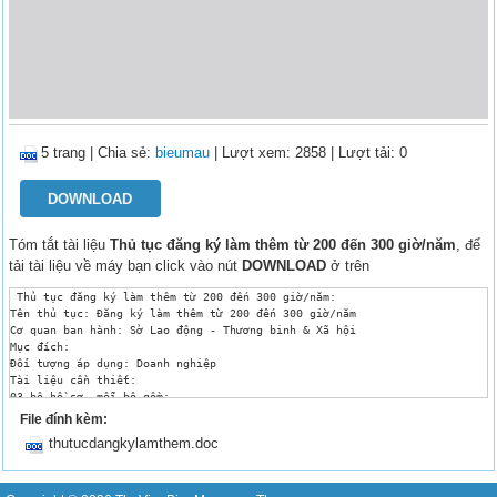
5 trang
|
Chia sẻ:
bieumau
| Lượt xem: 2858
| Lượt tải: 0
DOWNLOAD
Tóm tắt tài liệu
Thủ tục đăng ký làm thêm từ 200 đến 300 giờ/năm
, để
tải tài liệu về máy bạn click vào nút
DOWNLOAD
ở trên
 Thủ tục đăng ký làm thêm từ 200 đến 300 giờ/năm:

Tên thủ tục: Đăng ký làm thêm từ 200 đến 300 giờ/năm 

Cơ quan ban hành: Sở Lao động - Thương binh & Xã hội

Mục đích: 

Đối tượng áp dụng: Doanh nghiệp

Tài liệu cần thiết: 

03 bộ hồ sơ, mỗi bộ gồm:

Văn bản thỏa thuận làm thêm giờ theo mẫu số 1 ban hành kèm theo Thông tư 
File đính kèm:
Phương án làm thêm giờ theo mẫu số 3 ban hành kèm theo Thông tư số 15/200
thutucdangkylamthem.doc
Công văn xin phép theo mẫu số 2 ban hành kèm theo Thông tư số 15/2003/TT-
Quy trình giải quyết: 

Lệ phí: 

Thời gian: 15 ngày
