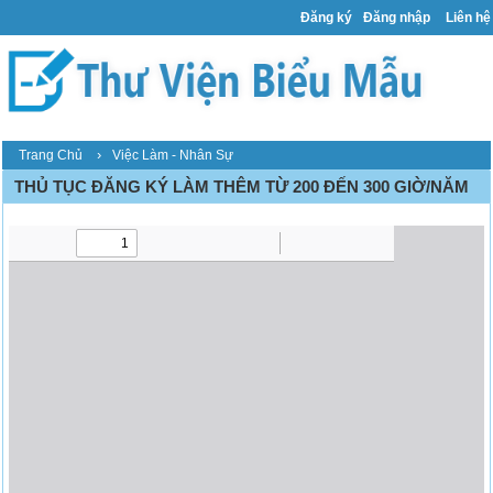
Đăng ký
Đăng nhập
Liên hệ
›
Trang Chủ
Việc Làm - Nhân Sự
THỦ TỤC ĐĂNG KÝ LÀM THÊM TỪ 200 ĐẾN 300 GIỜ/NĂM