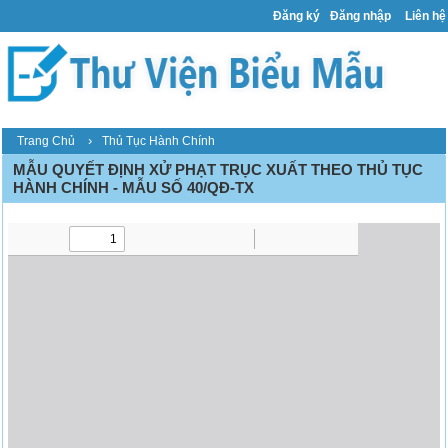
Đăng ký
Đăng nhập
Liên hệ
›
Trang Chủ
Thủ Tục Hành Chính
MẪU QUYẾT ĐỊNH XỬ PHẠT TRỤC XUẤT THEO THỦ TỤC
HÀNH CHÍNH - MẪU SỐ 40/QĐ-TX