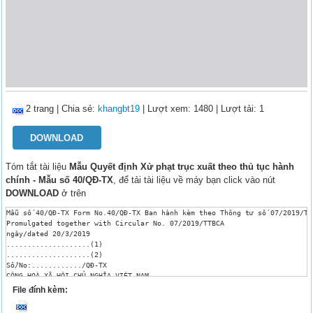
2 trang
|
Chia sẻ:
khangbt19
| Lượt xem: 1480
| Lượt tải: 1
DOWNLOAD
Tóm tắt tài liệu
Mẫu Quyết định Xử phạt trục xuất theo thủ tục hành
chính - Mẫu số 40/QĐ-TX
, để tải tài liệu về máy bạn click vào nút
DOWNLOAD
ở trên
Mẫu số 40/QĐ-TX Form No.40/QĐ-TX Ban hành kèm theo Thông tư số 07/2019/TT-
Promulgated together with Circular No. 07/2019/TTBCA

ngày/dated 20/3/2019

....................(1) 

....................(2) 

Số/No:............/QĐ-TX

CỘNG HOÀ XÃ HỘI CHỦ NGHĨA VIỆT NAM

SOCIALIST REPUBLIC OF VIETNAM

File đính kèm:
Độc lập - Tự do - Hạnh phúc

Independence - Freedom - Happiness
