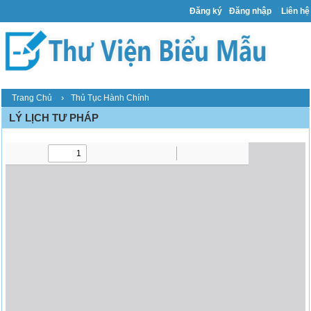
Đăng ký
Đăng nhập
Liên hệ
›
Trang Chủ
Thủ Tục Hành Chính
LÝ LỊCH TƯ PHÁP