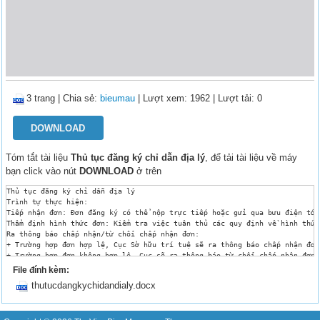
3 trang
|
Chia sẻ:
bieumau
| Lượt xem: 1962
| Lượt tải: 0
DOWNLOAD
Tóm tắt tài liệu
Thủ tục đăng ký chỉ dẫn địa lý
, để tải tài liệu về máy
bạn click vào nút
DOWNLOAD
ở trên
Thủ tục đăng ký chỉ dẫn địa lý

Trình tự thực hiện:

Tiếp nhận đơn: Đơn đăng ký có thể nộp trực tiếp hoặc gửi qua bưu điện tới
Thẩm định hình thức đơn: Kiểm tra việc tuân thủ các quy định về hình thức
Ra thông báo chấp nhận/từ chối chấp nhận đơn:

+ Trường hợp đơn hợp lệ, Cục Sở hữu trí tuệ sẽ ra thông báo chấp nhận đơn;
+ Trường hợp đơn không hợp lệ, Cục sẽ ra thông báo từ chối chấp nhận đơn.

Công bố đơn: Đơn được coi là hợp lệ sẽ được công bố trên Công báo sở hữu 
File đính kèm:
Thẩm định nội dung đơn: Đánh giá khả năng được bảo hộ của đối tượng nêu t
thutucdangkychidandialy.docx
Ra quyết định cấp/từ chối cấp văn bằng bảo hộ:

+ Nếu đối tượng nêu trong đơn không đáp ứng được các yêu cầu về bảo hộ, C
+ Nếu đối tượng nêu trong đơn đáp ứng được các yêu cầu về bảo hộ, và ngườ
Cách thức thực hiện:
