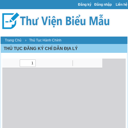
Đăng ký
Đăng nhập
Liên hệ
›
Trang Chủ
Thủ Tục Hành Chính
THỦ TỤC ĐĂNG KÝ CHỈ DẪN ĐỊA LÝ