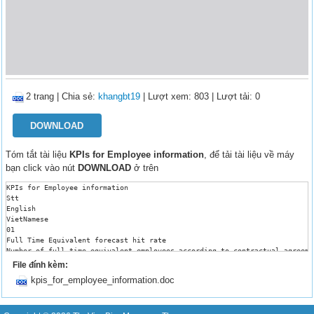
2 trang
|
Chia sẻ:
khangbt19
| Lượt xem: 803
| Lượt tải: 0
DOWNLOAD
Tóm tắt tài liệu
KPIs for Employee information
, để tải tài liệu về máy
bạn click vào nút
DOWNLOAD
ở trên
KPIs for Employee information

Stt

English

VietNamese

01

Full Time Equivalent forecast hit rate 

Number of full-time equivalent employees according to contractual agreeme
Example: Number of FTE’s in business according to contracts: 20,000 Numbe
File đính kèm:
Hit rate = 20,000*100/18,000 = 111%

kpis_for_employee_information.doc
Purpose: The purpose is to make sure that the number of full time equival
02

Average time to update employee records 

Average time to update employee records if changes in employee information