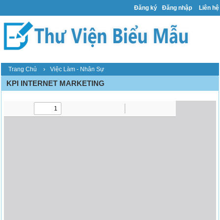
Đăng ký
Đăng nhập
Liên hệ
›
Trang Chủ
Việc Làm - Nhân Sự
KPI INTERNET MARKETING