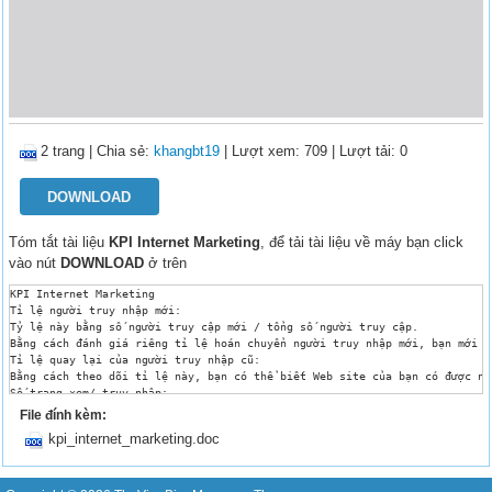
2 trang
|
Chia sẻ:
khangbt19
| Lượt xem: 709
| Lượt tải: 0
DOWNLOAD
Tóm tắt tài liệu
KPI Internet Marketing
, để tải tài liệu về máy bạn click
vào nút
DOWNLOAD
ở trên
KPI Internet Marketing

Tỉ lệ người truy nhập mới: 

Tỷ lệ này bằng số người truy cập mới / tổng số người truy cập.

Bằng cách đánh giá riêng tỉ lệ hoán chuyển người truy nhập mới, bạn mới c
Tỉ lệ quay lại của người truy nhập cũ: 

Bằng cách theo dõi tỉ lệ này, bạn có thể biết Web site của bạn có được nh
Số trang xem/ truy nhập: 

Tỷ lệ này phản ánh sự hấp dẫn site đối với người xem. 

File đính kèm:
Việc tăng tỉ lệ trang xem/ truy nhập chỉ ra nội dung của bạn đang được ng
kpi_internet_marketing.doc
Tuy nhiên một tỉ lệ cao cũng có thể là do quy trình thanh toán và xem sản
Số hàng/ đặt hàng: 

Bạn nên có một công cụ theo dõi bao nhiêu hàng được xem trên một lần đặt 
Giá trị đặt hàng trung bình: 
