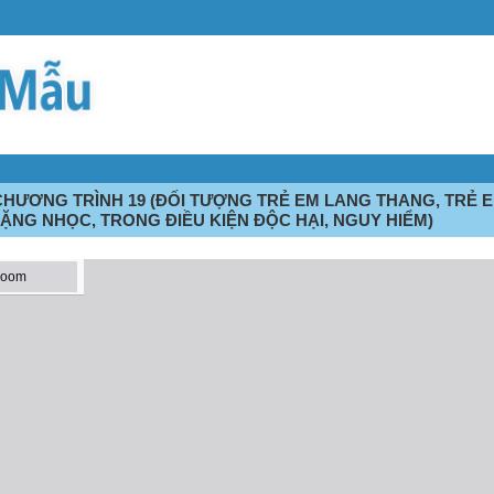
HƯƠNG TRÌNH 19 (ĐỐI TƯỢNG TRẺ EM LANG THANG, TRẺ E
ẶNG NHỌC, TRONG ĐIỀU KIỆN ĐỘC HẠI, NGUY HIỂM)