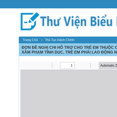
›
Trang Chủ
Thủ Tục Hành Chính
ĐƠN ĐỀ NGHỊ CHI HỖ TRỢ CHO TRẺ EM THUỘC C
XÂM PHẠM TÌNH DỤC, TRẺ EM PHẢI LAO ĐỘNG N