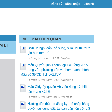
Đăng ký
Đăng nhập
Liên hệ
BIỂU MẪU LIÊN QUAN
M BỊ
Đơn đề nghị cấp, bổ sung, sửa đổi thị thực,
gia hạn tạm trú
2 trang | Lượt xem: 1708 | Lượt tải: 0
Mẫu Quyết định Thành lập Hội đồng xử lý
tang vật, phương tiện vi phạm hành chính -
Mẫu số 39/QĐ-TLHĐXLTVPT
1 trang | Lượt xem: 2717 | Lượt tải: 1
Mẫu Giấy ủy quyền Về việc đăng ký thiết
lập mạng xã hội
1 trang | Lượt xem: 884 | Lượt tải: 0
Hướng dẫn thủ tục đăng ký thế chấp bằng
quyền sử dụng đất, tài sản gắn liền với đất