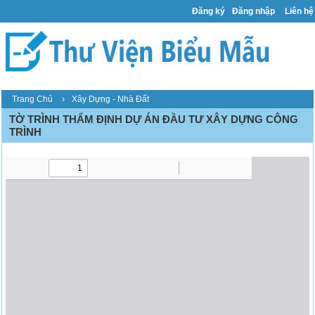
Đăng ký
Đăng nhập
Liên hệ
›
Trang Chủ
Xây Dựng - Nhà Đất
TỜ TRÌNH THẨM ĐỊNH DỰ ÁN ĐẦU TƯ XÂY DỰNG CÔNG
TRÌNH