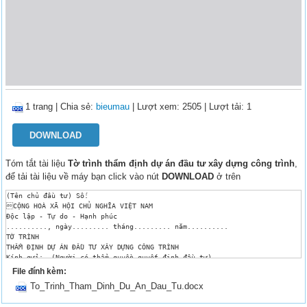
1 trang
|
Chia sẻ:
bieumau
| Lượt xem: 2505
| Lượt tải: 1
DOWNLOAD
Tóm tắt tài liệu
Tờ trình thẩm định dự án đầu tư xây dựng công trình
,
để tải tài liệu về máy bạn click vào nút
DOWNLOAD
ở trên
(Tên chủ đầu tư) Số:

CỘNG HOÀ XÃ HỘI CHỦ NGHĨA VIỆT NAM

Độc lập - Tự do - Hạnh phúc

.........., ngày......... tháng......... năm..........

TỜ TRÌNH

THẨM ĐỊNH DỰ ÁN ĐẦU TƯ XÂY DỰNG CÔNG TRÌNH

Kính gửi:……(Người có thẩm quyền quyết định đầu tư)……

Căn cứ Luật Xây dựng ngày 26/11/2003;

File đính kèm:
Căn cứ Nghị định số 16/2005/NĐ-CP ngày 07/02/2005 của Chính phủ về quản l
To_Trinh_Tham_Dinh_Du_An_Dau_Tu.docx
Căn cứ Thông tư số ….. ngày … tháng … năm ….. của Bộ trưởng Bộ Xây dựng;

Căn cứ (pháp lý khác có liên quan);
