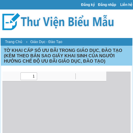
Đăng ký
Đăng nhập
Liên hệ
›
Trang Chủ
Giáo Dục - Đào Tạo
TỜ KHAI CẤP SỔ ƯU ĐÃI TRONG GIÁO DỤC, ĐÀO TẠO
(KÈM THEO BẢN SAO GIẤY KHAI SINH CỦA NGƯỜI
HƯỞNG CHẾ ĐỘ ƯU ĐÃI GIÁO DỤC, ĐÀO TẠO)