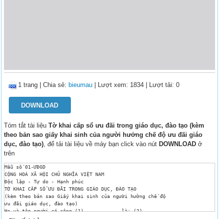
1 trang
|
Chia sẻ:
bieumau
| Lượt xem: 1834
| Lượt tải: 0
DOWNLOAD
Tóm tắt tài liệu
Tờ khai cấp sổ ưu đãi trong giáo dục, đào tạo (kèm
theo bản sao giấy khai sinh của người hưởng chế độ ưu đãi giáo
dục, đào tạo)
, để tải tài liệu về máy bạn click vào nút
DOWNLOAD
ở
trên
Mẫu số 01-ƯĐGD

CỘNG HOÀ XÃ HỘI CHỦ NGHĨA VIỆT NAM

Độc lập - Tự do - Hạnh phúc

TỜ KHAI CẤP SỔ ƯU ĐÃI TRONG GIÁO DỤC, ĐÀO TẠO

(kèm theo bản sao Giấy khai sinh của người hưởng chế độ 

ưu đãi giáo dục, đào tạo)

Họ và tên người có công (1) …………………………….là: (2)……....................

Ngày tháng năm sinh:…………………………….Nam/Nữ…………….……….
