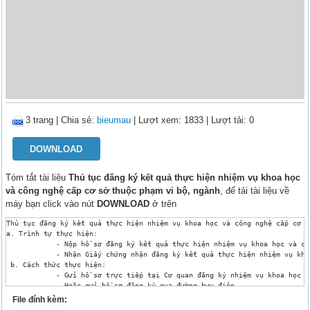
3 trang
|
Chia sẻ:
bieumau
| Lượt xem: 1833
| Lượt tải: 0
DOWNLOAD
Tóm tắt tài liệu
Thủ tục đăng ký kết quả thực hiện nhiệm vụ khoa học
và công nghệ cấp cơ sở thuộc phạm vi bộ, ngành
, để tải tài liệu về
máy bạn click vào nút
DOWNLOAD
ở trên
Thủ tục đăng ký kết quả thực hiện nhiệm vụ khoa học và công nghệ cấp cơ s
a. Trình tự thực hiện:

            - Nộp hồ sơ đăng ký kết quả thực hiện nhiệm vụ khoa học và côn
            - Nhận Giấy chứng nhận đăng ký kết quả thực hiện nhiệm vụ kho
 b. Cách thức thực hiện: 

            - Gửi hồ sơ trực tiếp tại Cơ quan đăng ký nhiệm vụ khoa học v
            - Hoặc gửi hồ sơ đăng ký qua đường bưu điện. 

 c. Thành phần, số lượng hồ sơ:

File đính kèm:
- 01 Phiếu đăng ký kết quả (theo mẫu). Mỗi nhiệm vụ khoa học và công nghệ