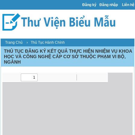
Đăng ký
Đăng nhập
Liên hệ
›
Trang Chủ
Thủ Tục Hành Chính
THỦ TỤC ĐĂNG KÝ KẾT QUẢ THỰC HIỆN NHIỆM VỤ KHOA
HỌC VÀ CÔNG NGHỆ CẤP CƠ SỞ THUỘC PHẠM VI BỘ,
NGÀNH