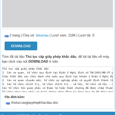
2 trang
|
Chia sẻ:
bieumau
| Lượt xem: 2184
| Lượt tải: 0
DOWNLOAD
Tóm tắt tài liệu
Thủ tục cấp giấy phép khắc dấu
, để tải tài liệu về máy
bạn click vào nút
DOWNLOAD
ở trên
Thủ tục cấp giấy phép khắc dấu 

1. Các cơ quan, tổ chức quy định tại Điều 3 Nghị định số 58/2001/NĐ-CP ph
Việc khắc dấu các chức danh nhà nước quy định tại khoản 2 Điều 3 Nghị địn
2. Các cơ quan chuyên môn, tổ chức sự nghiệp phải có quyết định thành lập
3. Các tổ chức chính trị, tổ chức chính trị - xã hội, tổ chức xã hội - ng
Các tổ chức tôn giáo phải có Điều lệ hoặc Hiến chương đã được chấp thuận 
Tổ chức khoa học phải có Giấy chứng nhận đăng ký khoa học do Bộ Khoa học 
Tạp chí, Nhà xuất bản phải có giấy phép hoạt động do Bộ Văn hoá Thông tin
File đính kèm:
Các tổ chức nước ngoài không có chức năng ngoại giao hoạt động hợp pháp t
thutuccaogiayphepkhacdau.doc
4. Các tổ chức kinh tế:

a. Đối với tổ chức kinh tế hoạt động theo Luật doanh nghiệp, Luật hợp tác
b. Đối với tổ chức kinh tế hoạt động theo Luật đầu tư nước ngoài tại Việt
c. Đối với tổ chức kinh tế hoạt động theo Luật kinh doanh bảo hiểm phải c