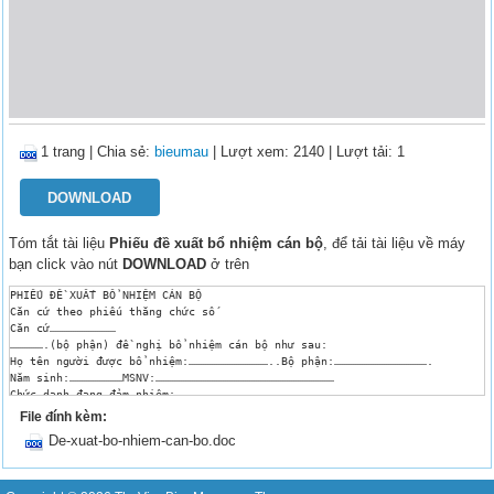
1 trang
|
Chia sẻ:
bieumau
| Lượt xem: 2140
| Lượt tải: 1
DOWNLOAD
Tóm tắt tài liệu
Phiếu đề xuất bổ nhiệm cán bộ
, để tải tài liệu về máy
bạn click vào nút
DOWNLOAD
ở trên
PHIẾU ĐỀ XUẤT BỔ NHIỆM CÁN BỘ

Căn cứ theo phiếu thăng chức số

Căn cứ…………………………

…………….(bộ phận) đề nghị bổ nhiệm cán bộ như sau:

Họ tên người được bổ nhiệm:………………………………..Bộ phận:…………………………………….

Năm sinh:……………………MSNV:………………………………………………………………………

Chức danh đang đảm nhiệm:………………………………………………………………………………..

Công việc chính:

File đính kèm:
…………………………………………………………………………………………………………..

De-xuat-bo-nhiem-can-bo.doc
2. ……………………………………………………………………………………………………………

3. ……………………………………………………………………………………………………………

4. ……………………………………………………………………………………………………………

5. ……………………………………………………………………………………………………………
