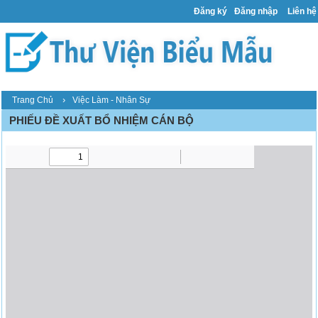
Đăng ký
Đăng nhập
Liên hệ
›
Trang Chủ
Việc Làm - Nhân Sự
PHIẾU ĐỀ XUẤT BỔ NHIỆM CÁN BỘ