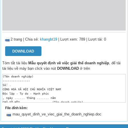
2 trang
|
Chia sẻ:
khangbt19
| Lượt xem: 789
| Lượt tải: 0
DOWNLOAD
Tóm tắt tài liệu
Mẫu quyết định về việc giải thể doanh nghiệp
, để tải
tài liệu về máy bạn click vào nút
DOWNLOAD
ở trên
(Tên doanh nghiệp)

----------------

Số: .

CỘNG HOÀ XÃ HỘI CHỦ NGHĨA VIỆT NAM

Độc lập - Tự do - Hạnh phúc

, ngày ...... tháng ....... năm 

CHỦ SỞ HỮU ................. (Tên doanh nghiệp)

- Căn cứ Luật Doanh nghiệp số 68/2014/QH13 và các văn bản hướng dẫn thi hà
File đính kèm:
- Căn cứ Điều lệ . (Tên doanh nghiệp);

mau_quyet_dinh_ve_viec_giai_the_doanh_nghiep.doc
- Căn cứ  

QUYẾT ĐỊNH:

ĐIỀU 1: Giải thể .. (Tên doanh nghiệp)

1. Thông tin doanh nghiệp
