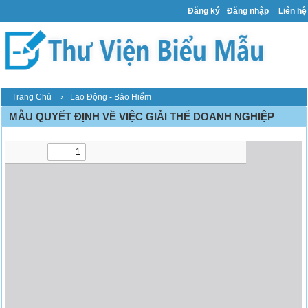
Đăng ký
Đăng nhập
Liên hệ
›
Trang Chủ
Lao Động - Bảo Hiểm
MẪU QUYẾT ĐỊNH VỀ VIỆC GIẢI THỂ DOANH NGHIỆP