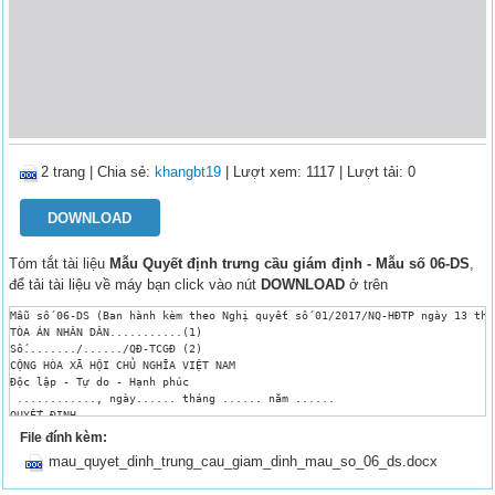
2 trang
|
Chia sẻ:
khangbt19
| Lượt xem: 1117
| Lượt tải: 0
DOWNLOAD
Tóm tắt tài liệu
Mẫu Quyết định trưng cầu giám định - Mẫu số 06-DS
,
để tải tài liệu về máy bạn click vào nút
DOWNLOAD
ở trên
Mẫu số 06-DS (Ban hành kèm theo Nghị quyết số 01/2017/NQ-HĐTP ngày 13 thá
TÒA ÁN NHÂN DÂN...........(1)

Số......../....../QĐ-TCGĐ (2)

CỘNG HÒA XÃ HỘI CHỦ NGHĨA VIỆT NAM

Độc lập - Tự do - Hạnh phúc

 ............, ngày...... tháng ...... năm ...... 

QUYẾT ĐỊNH 

TRƯNG CẦU GIÁM ĐỊNH(3)

File đính kèm:
 TÒA ÁN NHÂN DÂN.........................................................
mau_quyet_dinh_trung_cau_giam_dinh_mau_so_06_ds.docx
Căn cứ vào các điều 97, 102 và 103 của Bộ luật tố tụng dân sự;

Căn cứ Luật Giám định tư pháp;
