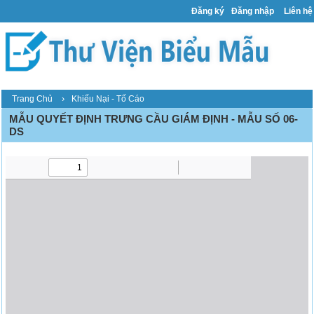
Đăng ký
Đăng nhập
Liên hệ
›
Trang Chủ
Khiếu Nại - Tố Cáo
MẪU QUYẾT ĐỊNH TRƯNG CẦU GIÁM ĐỊNH - MẪU SỐ 06-
DS