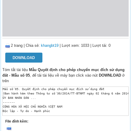
2 trang
|
Chia sẻ:
khangbt19
| Lượt xem: 1033
| Lượt tải: 0
DOWNLOAD
Tóm tắt tài liệu
Mẫu Quyết định cho phép chuyển mục đích sử dụng
đất - Mẫu số 05
, để tải tài liệu về máy bạn click vào nút
DOWNLOAD
ở
trên
Mẫu số 05. Quyết định cho phép chuyển mục đích sử dụng đất 

(Ban hành kèm theo Thông tư số 30/2014/TT-BTNMT ngày 02 tháng 6 năm 2014 
ỦY BAN NHÂN DÂN ...

-------

CỘNG HÒA XÃ HỘI CHỦ NGHĨA VIỆT NAM

Độc lập - Tự do - Hạnh phúc 

---------------

Số: ....

File đính kèm:
..., ngày..... tháng .....năm ....

QUYẾT ĐỊNH
