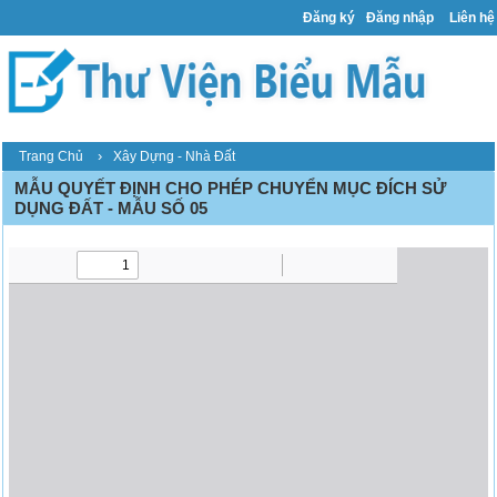
Đăng ký
Đăng nhập
Liên hệ
›
Trang Chủ
Xây Dựng - Nhà Đất
MẪU QUYẾT ĐỊNH CHO PHÉP CHUYỂN MỤC ĐÍCH SỬ
DỤNG ĐẤT - MẪU SỐ 05