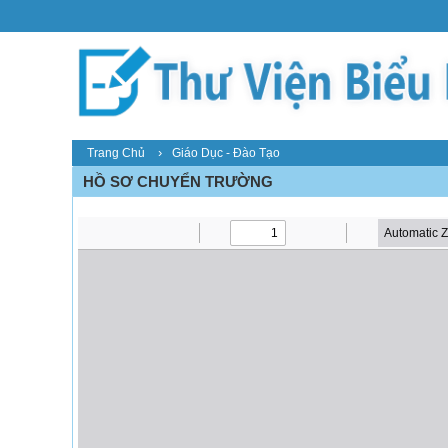
›
Trang Chủ
Giáo Dục - Đào Tạo
HỒ SƠ CHUYỂN TRƯỜNG