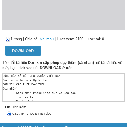
1 trang
|
Chia sẻ:
bieumau
| Lượt xem: 2156
| Lượt tải: 0
DOWNLOAD
Tóm tắt tài liệu
Đơn xin cấp phép dạy thêm (cá nhân)
, để tải tài liệu về
máy bạn click vào nút
DOWNLOAD
ở trên
CỘNG HÒA XÃ HỘI CHỦ NGHĨA VIỆT NAM

Độc lập - Tự do - Hạnh phúc

ĐƠN XIN CẤP PHÉP DẠY THÊM

(Cá nhân)

	Kính gửi: Phòng Giáo dục và Đào tạo …………….

	Tôi tên là:.....................................................................................................

	Nghề nghiệp:.................................................................................................

	Đơn vị công tác:...........................................................................................

File đính kèm:
	Số CMND:……………………...…Số điện thoại………………….....…..

daythemchocanhan.doc
	Địa chỉ thường trú:………………………………………………………...

	Trình độ đào tạo:………………………………………………………......

Chuyên ngành đào tạo:………………………………………………….....

Nơi dạy thêm:……………………………………………………………...
