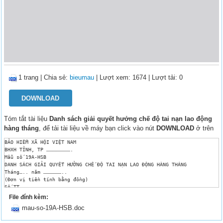
1 trang
|
Chia sẻ:
bieumau
| Lượt xem: 1674
| Lượt tải: 0
DOWNLOAD
Tóm tắt tài liệu
Danh sách giải quyết hưởng chế độ tai nạn lao động
hàng tháng
, để tải tài liệu về máy bạn click vào nút
DOWNLOAD
ở trên
BẢO HIỂM XÃ HỘI VIỆT NAM

BHXH TỈNH, TP …………………….

Mẫu số 19A-HSB

DANH SÁCH GIẢI QUYẾT HƯỞNG CHẾ ĐỘ TAI NẠN LAO ĐỘNG HÀNG THÁNG

Tháng….. năm ………………..

(Đơn vị tiền tính bằng đồng)

Số TT

Số QĐ

File đính kèm:
Số sổ BHXH

mau-so-19A-HSB.doc
Họ và tên

Năm sinh
