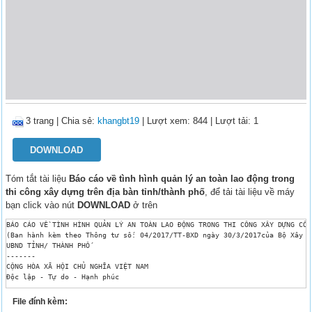
3 trang
|
Chia sẻ:
khangbt19
| Lượt xem: 844
| Lượt tải: 1
DOWNLOAD
Tóm tắt tài liệu
Báo cáo về tình hình quản lý an toàn lao động trong
thi công xây dựng trên địa bàn tỉnh/thành phố
, để tải tài liệu về máy
bạn click vào nút
DOWNLOAD
ở trên
BÁO CÁO VỀ TÌNH HÌNH QUẢN LÝ AN TOÀN LAO ĐỘNG TRONG THI CÔNG XÂY DỰNG CÔNG
(Ban hành kèm theo Thông tư số: 04/2017/TT-BXD ngày 30/3/2017của Bộ Xây dự
UBND TỈNH/ THÀNH PHỐ

-------

CỘNG HÒA XÃ HỘI CHỦ NGHĨA VIỆT NAM

Độc lập - Tự do - Hạnh phúc 

---------------

Số: ./.

File đính kèm:
, ngày  tháng  năm 
