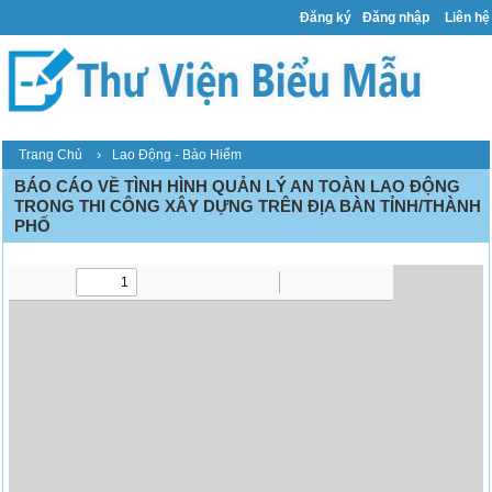
Đăng ký
Đăng nhập
Liên hệ
›
Trang Chủ
Lao Động - Bảo Hiểm
BÁO CÁO VỀ TÌNH HÌNH QUẢN LÝ AN TOÀN LAO ĐỘNG
TRONG THI CÔNG XÂY DỰNG TRÊN ĐỊA BÀN TỈNH/THÀNH
PHỐ