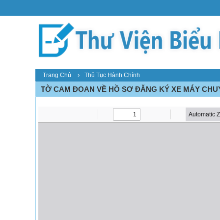
›
Trang Chủ
Thủ Tục Hành Chính
TỜ CAM ĐOAN VỀ HỒ SƠ ĐĂNG KÝ XE MÁY CH