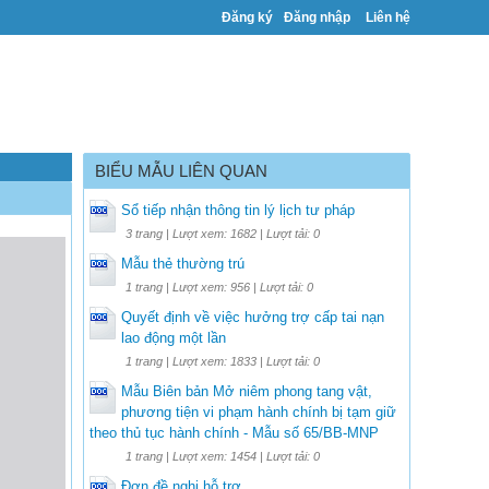
Đăng ký
Đăng nhập
Liên hệ
BIỂU MẪU LIÊN QUAN
Sổ tiếp nhận thông tin lý lịch tư pháp
3 trang | Lượt xem: 1682 | Lượt tải: 0
Mẫu thẻ thường trú
1 trang | Lượt xem: 956 | Lượt tải: 0
Quyết định về việc hưởng trợ cấp tai nạn
lao động một lần
1 trang | Lượt xem: 1833 | Lượt tải: 0
Mẫu Biên bản Mở niêm phong tang vật,
phương tiện vi phạm hành chính bị tạm giữ
theo thủ tục hành chính - Mẫu số 65/BB-MNP
1 trang | Lượt xem: 1454 | Lượt tải: 0
Đơn đề nghị hỗ trợ