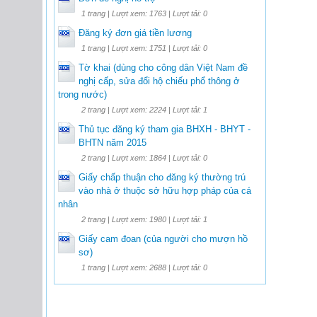
1 trang | Lượt xem: 1763 | Lượt tải: 0
Đăng ký đơn giá tiền lương
1 trang | Lượt xem: 1751 | Lượt tải: 0
Tờ khai (dùng cho công dân Việt Nam đề
nghị cấp, sửa đổi hộ chiếu phổ thông ở
trong nước)
2 trang | Lượt xem: 2224 | Lượt tải: 1
Thủ tục đăng ký tham gia BHXH - BHYT -
BHTN năm 2015
2 trang | Lượt xem: 1864 | Lượt tải: 0
Giấy chấp thuận cho đăng ký thường trú
vào nhà ở thuộc sở hữu hợp pháp của cá
nhân
2 trang | Lượt xem: 1980 | Lượt tải: 1
Giấy cam đoan (của người cho mượn hồ
sơ)
1 trang | Lượt xem: 2688 | Lượt tải: 0