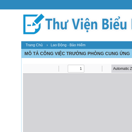
›
Trang Chủ
Lao Động - Bảo Hiểm
MÔ TẢ CÔNG VIỆC TRƯỞNG PHÒNG CUNG ỨNG